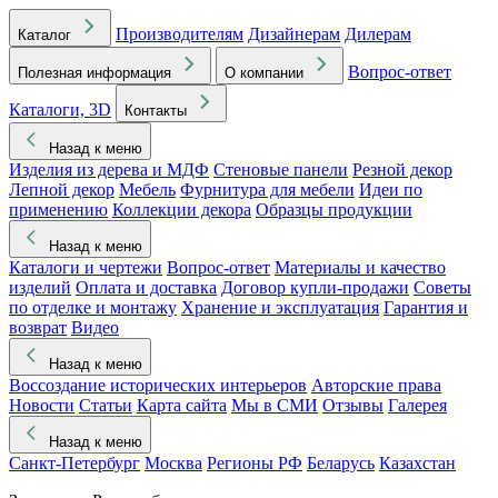
Производителям
Дизайнерам
Дилерам
Каталог
Вопрос-ответ
Полезная информация
О компании
Каталоги, 3D
Контакты
Назад к меню
Изделия из дерева и МДФ
Стеновые панели
Резной декор
Лепной декор
Мебель
Фурнитура для мебели
Идеи по
применению
Коллекции декора
Образцы продукции
Назад к меню
Каталоги и чертежи
Вопрос-ответ
Материалы и качество
изделий
Оплата и доставка
Договор купли-продажи
Советы
по отделке и монтажу
Хранение и эксплуатация
Гарантия и
возврат
Видео
Назад к меню
Воссоздание исторических интерьеров
Авторские права
Новости
Статьи
Карта сайта
Мы в СМИ
Отзывы
Галерея
Назад к меню
Санкт-Петербург
Москва
Регионы РФ
Беларусь
Казахстан