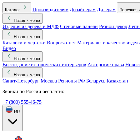
Производителям
Дизайнерам
Дилерам
Каталог
Полезная 
Назад к меню
Изделия из дерева и МДФ
Стеновые панели
Резной декор
Лепн
Назад к меню
Каталоги и чертежи
Вопрос-ответ
Материалы и качество издел
Видео
Назад к меню
Воссоздание исторических интерьеров
Авторские права
Новос
Назад к меню
Санкт-Петербург
Москва
Регионы РФ
Беларусь
Казахстан
Звонки по России бесплатно
+7 (800) 555-46-75
RU