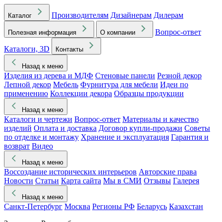
Производителям
Дизайнерам
Дилерам
Каталог
Вопрос-ответ
Полезная информация
О компании
Каталоги, 3D
Контакты
Назад к меню
Изделия из дерева и МДФ
Стеновые панели
Резной декор
Лепной декор
Мебель
Фурнитура для мебели
Идеи по
применению
Коллекции декора
Образцы продукции
Назад к меню
Каталоги и чертежи
Вопрос-ответ
Материалы и качество
изделий
Оплата и доставка
Договор купли-продажи
Советы
по отделке и монтажу
Хранение и эксплуатация
Гарантия и
возврат
Видео
Назад к меню
Воссоздание исторических интерьеров
Авторские права
Новости
Статьи
Карта сайта
Мы в СМИ
Отзывы
Галерея
Назад к меню
Санкт-Петербург
Москва
Регионы РФ
Беларусь
Казахстан