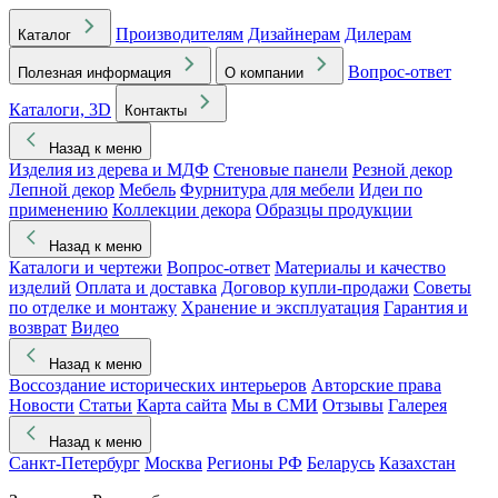
Производителям
Дизайнерам
Дилерам
Каталог
Вопрос-ответ
Полезная информация
О компании
Каталоги, 3D
Контакты
Назад к меню
Изделия из дерева и МДФ
Стеновые панели
Резной декор
Лепной декор
Мебель
Фурнитура для мебели
Идеи по
применению
Коллекции декора
Образцы продукции
Назад к меню
Каталоги и чертежи
Вопрос-ответ
Материалы и качество
изделий
Оплата и доставка
Договор купли-продажи
Советы
по отделке и монтажу
Хранение и эксплуатация
Гарантия и
возврат
Видео
Назад к меню
Воссоздание исторических интерьеров
Авторские права
Новости
Статьи
Карта сайта
Мы в СМИ
Отзывы
Галерея
Назад к меню
Санкт-Петербург
Москва
Регионы РФ
Беларусь
Казахстан