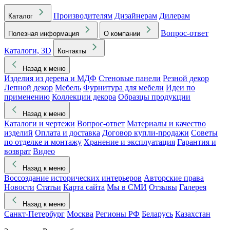
Производителям
Дизайнерам
Дилерам
Каталог
Вопрос-ответ
Полезная информация
О компании
Каталоги, 3D
Контакты
Назад к меню
Изделия из дерева и МДФ
Стеновые панели
Резной декор
Лепной декор
Мебель
Фурнитура для мебели
Идеи по
применению
Коллекции декора
Образцы продукции
Назад к меню
Каталоги и чертежи
Вопрос-ответ
Материалы и качество
изделий
Оплата и доставка
Договор купли-продажи
Советы
по отделке и монтажу
Хранение и эксплуатация
Гарантия и
возврат
Видео
Назад к меню
Воссоздание исторических интерьеров
Авторские права
Новости
Статьи
Карта сайта
Мы в СМИ
Отзывы
Галерея
Назад к меню
Санкт-Петербург
Москва
Регионы РФ
Беларусь
Казахстан