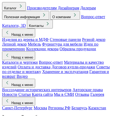
Производителям
Дизайнерам
Дилерам
Каталог
Вопрос-ответ
Полезная информация
О компании
Каталоги, 3D
Контакты
Назад к меню
Изделия из дерева и МДФ
Стеновые панели
Резной декор
Лепной декор
Мебель
Фурнитура для мебели
Идеи по
применению
Коллекции декора
Образцы продукции
Назад к меню
Каталоги и чертежи
Вопрос-ответ
Материалы и качество
изделий
Оплата и доставка
Договор купли-продажи
Советы
по отделке и монтажу
Хранение и эксплуатация
Гарантия и
возврат
Видео
Назад к меню
Воссоздание исторических интерьеров
Авторские права
Новости
Статьи
Карта сайта
Мы в СМИ
Отзывы
Галерея
Назад к меню
Санкт-Петербург
Москва
Регионы РФ
Беларусь
Казахстан