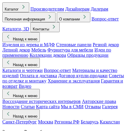
Производителям
Дизайнерам
Дилерам
Каталог
Вопрос-ответ
Полезная информация
О компании
Каталоги, 3D
Контакты
Назад к меню
Изделия из дерева и МДФ
Стеновые панели
Резной декор
Лепной декор
Мебель
Фурнитура для мебели
Идеи по
применению
Коллекции декора
Образцы продукции
Назад к меню
Каталоги и чертежи
Вопрос-ответ
Материалы и качество
изделий
Оплата и доставка
Договор купли-продажи
Советы
по отделке и монтажу
Хранение и эксплуатация
Гарантия и
возврат
Видео
Назад к меню
Воссоздание исторических интерьеров
Авторские права
Новости
Статьи
Карта сайта
Мы в СМИ
Отзывы
Галерея
Назад к меню
Санкт-Петербург
Москва
Регионы РФ
Беларусь
Казахстан