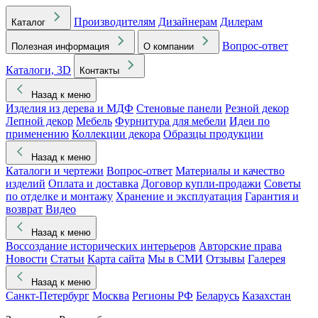
Производителям
Дизайнерам
Дилерам
Каталог
Вопрос-ответ
Полезная информация
О компании
Каталоги, 3D
Контакты
Назад к меню
Изделия из дерева и МДФ
Стеновые панели
Резной декор
Лепной декор
Мебель
Фурнитура для мебели
Идеи по
применению
Коллекции декора
Образцы продукции
Назад к меню
Каталоги и чертежи
Вопрос-ответ
Материалы и качество
изделий
Оплата и доставка
Договор купли-продажи
Советы
по отделке и монтажу
Хранение и эксплуатация
Гарантия и
возврат
Видео
Назад к меню
Воссоздание исторических интерьеров
Авторские права
Новости
Статьи
Карта сайта
Мы в СМИ
Отзывы
Галерея
Назад к меню
Санкт-Петербург
Москва
Регионы РФ
Беларусь
Казахстан