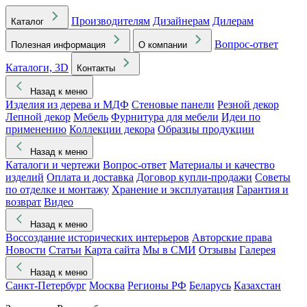
Производителям
Дизайнерам
Дилерам
Каталог
Вопрос-ответ
Полезная информация
О компании
Каталоги, 3D
Контакты
Назад к меню
Изделия из дерева и МДФ
Стеновые панели
Резной декор
Лепной декор
Мебель
Фурнитура для мебели
Идеи по
применению
Коллекции декора
Образцы продукции
Назад к меню
Каталоги и чертежи
Вопрос-ответ
Материалы и качество
изделий
Оплата и доставка
Договор купли-продажи
Советы
по отделке и монтажу
Хранение и эксплуатация
Гарантия и
возврат
Видео
Назад к меню
Воссоздание исторических интерьеров
Авторские права
Новости
Статьи
Карта сайта
Мы в СМИ
Отзывы
Галерея
Назад к меню
Санкт-Петербург
Москва
Регионы РФ
Беларусь
Казахстан