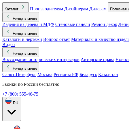
Производителям
Дизайнерам
Дилерам
Каталог
Полезная 
Назад к меню
Изделия из дерева и МДФ
Стеновые панели
Резной декор
Лепн
Назад к меню
Каталоги и чертежи
Вопрос-ответ
Материалы и качество издел
Видео
Назад к меню
Воссоздание исторических интерьеров
Авторские права
Новос
Назад к меню
Санкт-Петербург
Москва
Регионы РФ
Беларусь
Казахстан
Звонки по России бесплатно
+7 (800) 555-46-75
RU