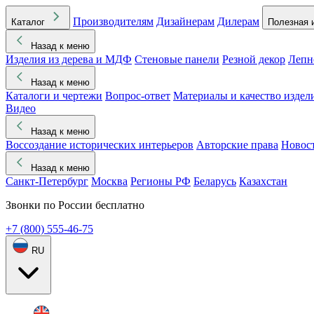
Производителям
Дизайнерам
Дилерам
Каталог
Полезная 
Назад к меню
Изделия из дерева и МДФ
Стеновые панели
Резной декор
Лепн
Назад к меню
Каталоги и чертежи
Вопрос-ответ
Материалы и качество издел
Видео
Назад к меню
Воссоздание исторических интерьеров
Авторские права
Новос
Назад к меню
Санкт-Петербург
Москва
Регионы РФ
Беларусь
Казахстан
Звонки по России бесплатно
+7 (800) 555-46-75
RU