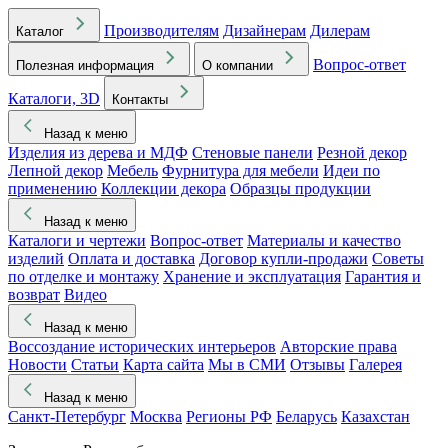
Производителям
Дизайнерам
Дилерам
Каталог
Вопрос-ответ
Полезная информация
О компании
Каталоги, 3D
Контакты
Назад к меню
Изделия из дерева и МДФ
Стеновые панели
Резной декор
Лепной декор
Мебель
Фурнитура для мебели
Идеи по
применению
Коллекции декора
Образцы продукции
Назад к меню
Каталоги и чертежи
Вопрос-ответ
Материалы и качество
изделий
Оплата и доставка
Договор купли-продажи
Советы
по отделке и монтажу
Хранение и эксплуатация
Гарантия и
возврат
Видео
Назад к меню
Воссоздание исторических интерьеров
Авторские права
Новости
Статьи
Карта сайта
Мы в СМИ
Отзывы
Галерея
Назад к меню
Санкт-Петербург
Москва
Регионы РФ
Беларусь
Казахстан