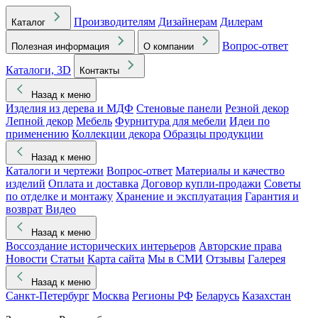
Производителям
Дизайнерам
Дилерам
Каталог
Вопрос-ответ
Полезная информация
О компании
Каталоги, 3D
Контакты
Назад к меню
Изделия из дерева и МДФ
Стеновые панели
Резной декор
Лепной декор
Мебель
Фурнитура для мебели
Идеи по
применению
Коллекции декора
Образцы продукции
Назад к меню
Каталоги и чертежи
Вопрос-ответ
Материалы и качество
изделий
Оплата и доставка
Договор купли-продажи
Советы
по отделке и монтажу
Хранение и эксплуатация
Гарантия и
возврат
Видео
Назад к меню
Воссоздание исторических интерьеров
Авторские права
Новости
Статьи
Карта сайта
Мы в СМИ
Отзывы
Галерея
Назад к меню
Санкт-Петербург
Москва
Регионы РФ
Беларусь
Казахстан