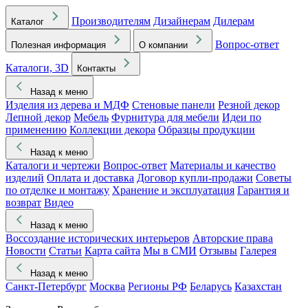
Производителям
Дизайнерам
Дилерам
Каталог
Вопрос-ответ
Полезная информация
О компании
Каталоги, 3D
Контакты
Назад к меню
Изделия из дерева и МДФ
Стеновые панели
Резной декор
Лепной декор
Мебель
Фурнитура для мебели
Идеи по
применению
Коллекции декора
Образцы продукции
Назад к меню
Каталоги и чертежи
Вопрос-ответ
Материалы и качество
изделий
Оплата и доставка
Договор купли-продажи
Советы
по отделке и монтажу
Хранение и эксплуатация
Гарантия и
возврат
Видео
Назад к меню
Воссоздание исторических интерьеров
Авторские права
Новости
Статьи
Карта сайта
Мы в СМИ
Отзывы
Галерея
Назад к меню
Санкт-Петербург
Москва
Регионы РФ
Беларусь
Казахстан