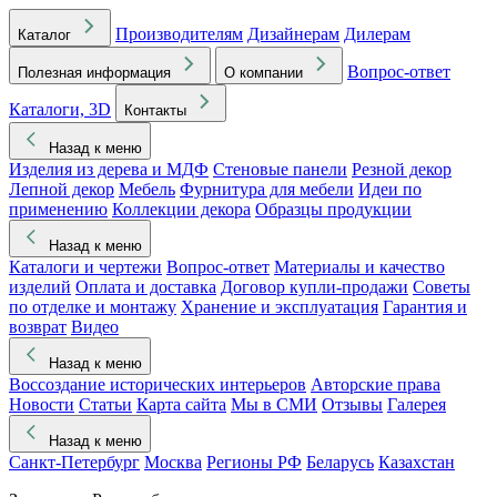
Производителям
Дизайнерам
Дилерам
Каталог
Вопрос-ответ
Полезная информация
О компании
Каталоги, 3D
Контакты
Назад к меню
Изделия из дерева и МДФ
Стеновые панели
Резной декор
Лепной декор
Мебель
Фурнитура для мебели
Идеи по
применению
Коллекции декора
Образцы продукции
Назад к меню
Каталоги и чертежи
Вопрос-ответ
Материалы и качество
изделий
Оплата и доставка
Договор купли-продажи
Советы
по отделке и монтажу
Хранение и эксплуатация
Гарантия и
возврат
Видео
Назад к меню
Воссоздание исторических интерьеров
Авторские права
Новости
Статьи
Карта сайта
Мы в СМИ
Отзывы
Галерея
Назад к меню
Санкт-Петербург
Москва
Регионы РФ
Беларусь
Казахстан