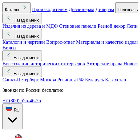
Производителям
Дизайнерам
Дилерам
Каталог
Полезная 
Назад к меню
Изделия из дерева и МДФ
Стеновые панели
Резной декор
Лепн
Назад к меню
Каталоги и чертежи
Вопрос-ответ
Материалы и качество издел
Видео
Назад к меню
Воссоздание исторических интерьеров
Авторские права
Новос
Назад к меню
Санкт-Петербург
Москва
Регионы РФ
Беларусь
Казахстан
Звонки по России бесплатно
+7 (800) 555-46-75
RU