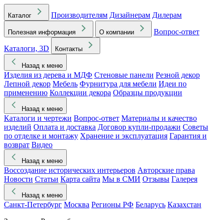
Производителям
Дизайнерам
Дилерам
Каталог
Вопрос-ответ
Полезная информация
О компании
Каталоги, 3D
Контакты
Назад к меню
Изделия из дерева и МДФ
Стеновые панели
Резной декор
Лепной декор
Мебель
Фурнитура для мебели
Идеи по
применению
Коллекции декора
Образцы продукции
Назад к меню
Каталоги и чертежи
Вопрос-ответ
Материалы и качество
изделий
Оплата и доставка
Договор купли-продажи
Советы
по отделке и монтажу
Хранение и эксплуатация
Гарантия и
возврат
Видео
Назад к меню
Воссоздание исторических интерьеров
Авторские права
Новости
Статьи
Карта сайта
Мы в СМИ
Отзывы
Галерея
Назад к меню
Санкт-Петербург
Москва
Регионы РФ
Беларусь
Казахстан