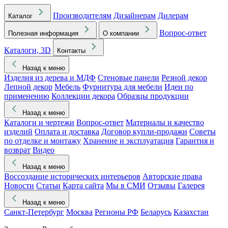
Производителям
Дизайнерам
Дилерам
Каталог
Вопрос-ответ
Полезная информация
О компании
Каталоги, 3D
Контакты
Назад к меню
Изделия из дерева и МДФ
Стеновые панели
Резной декор
Лепной декор
Мебель
Фурнитура для мебели
Идеи по
применению
Коллекции декора
Образцы продукции
Назад к меню
Каталоги и чертежи
Вопрос-ответ
Материалы и качество
изделий
Оплата и доставка
Договор купли-продажи
Советы
по отделке и монтажу
Хранение и эксплуатация
Гарантия и
возврат
Видео
Назад к меню
Воссоздание исторических интерьеров
Авторские права
Новости
Статьи
Карта сайта
Мы в СМИ
Отзывы
Галерея
Назад к меню
Санкт-Петербург
Москва
Регионы РФ
Беларусь
Казахстан