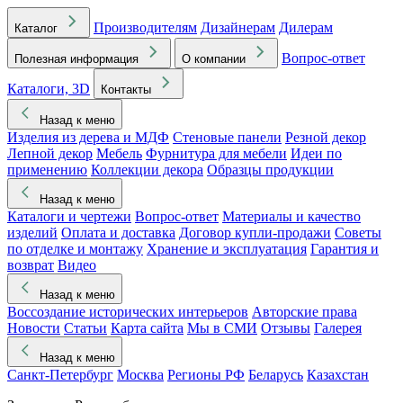
Производителям
Дизайнерам
Дилерам
Каталог
Вопрос-ответ
Полезная информация
О компании
Каталоги, 3D
Контакты
Назад к меню
Изделия из дерева и МДФ
Стеновые панели
Резной декор
Лепной декор
Мебель
Фурнитура для мебели
Идеи по
применению
Коллекции декора
Образцы продукции
Назад к меню
Каталоги и чертежи
Вопрос-ответ
Материалы и качество
изделий
Оплата и доставка
Договор купли-продажи
Советы
по отделке и монтажу
Хранение и эксплуатация
Гарантия и
возврат
Видео
Назад к меню
Воссоздание исторических интерьеров
Авторские права
Новости
Статьи
Карта сайта
Мы в СМИ
Отзывы
Галерея
Назад к меню
Санкт-Петербург
Москва
Регионы РФ
Беларусь
Казахстан