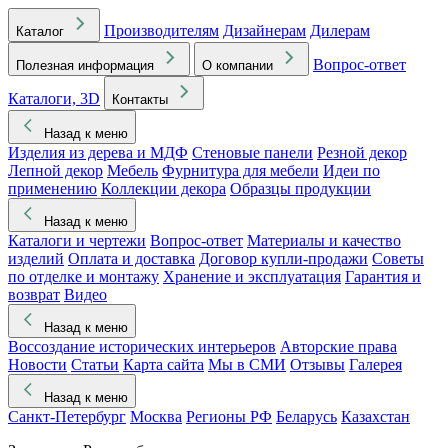
Производителям
Дизайнерам
Дилерам
Каталог
Вопрос-ответ
Полезная информация
О компании
Каталоги, 3D
Контакты
Назад к меню
Изделия из дерева и МДФ
Стеновые панели
Резной декор
Лепной декор
Мебель
Фурнитура для мебели
Идеи по
применению
Коллекции декора
Образцы продукции
Назад к меню
Каталоги и чертежи
Вопрос-ответ
Материалы и качество
изделий
Оплата и доставка
Договор купли-продажи
Советы
по отделке и монтажу
Хранение и эксплуатация
Гарантия и
возврат
Видео
Назад к меню
Воссоздание исторических интерьеров
Авторские права
Новости
Статьи
Карта сайта
Мы в СМИ
Отзывы
Галерея
Назад к меню
Санкт-Петербург
Москва
Регионы РФ
Беларусь
Казахстан