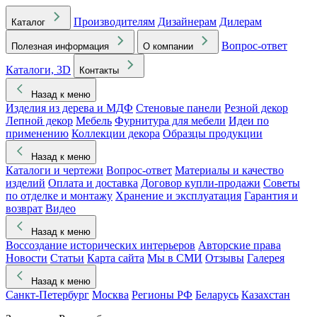
Производителям
Дизайнерам
Дилерам
Каталог
Вопрос-ответ
Полезная информация
О компании
Каталоги, 3D
Контакты
Назад к меню
Изделия из дерева и МДФ
Стеновые панели
Резной декор
Лепной декор
Мебель
Фурнитура для мебели
Идеи по
применению
Коллекции декора
Образцы продукции
Назад к меню
Каталоги и чертежи
Вопрос-ответ
Материалы и качество
изделий
Оплата и доставка
Договор купли-продажи
Советы
по отделке и монтажу
Хранение и эксплуатация
Гарантия и
возврат
Видео
Назад к меню
Воссоздание исторических интерьеров
Авторские права
Новости
Статьи
Карта сайта
Мы в СМИ
Отзывы
Галерея
Назад к меню
Санкт-Петербург
Москва
Регионы РФ
Беларусь
Казахстан