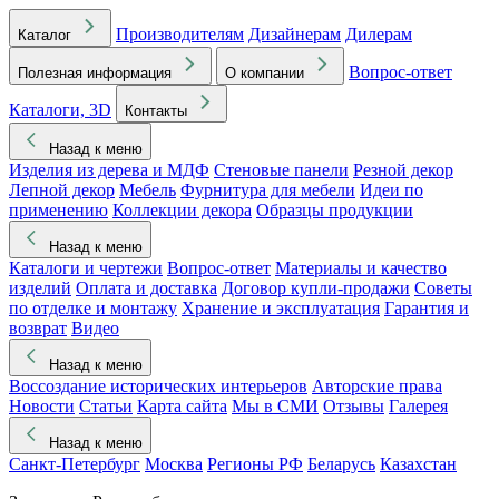
Производителям
Дизайнерам
Дилерам
Каталог
Вопрос-ответ
Полезная информация
О компании
Каталоги, 3D
Контакты
Назад к меню
Изделия из дерева и МДФ
Стеновые панели
Резной декор
Лепной декор
Мебель
Фурнитура для мебели
Идеи по
применению
Коллекции декора
Образцы продукции
Назад к меню
Каталоги и чертежи
Вопрос-ответ
Материалы и качество
изделий
Оплата и доставка
Договор купли-продажи
Советы
по отделке и монтажу
Хранение и эксплуатация
Гарантия и
возврат
Видео
Назад к меню
Воссоздание исторических интерьеров
Авторские права
Новости
Статьи
Карта сайта
Мы в СМИ
Отзывы
Галерея
Назад к меню
Санкт-Петербург
Москва
Регионы РФ
Беларусь
Казахстан