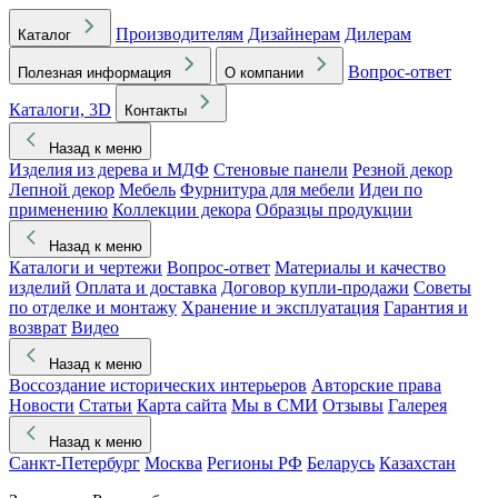
Производителям
Дизайнерам
Дилерам
Каталог
Вопрос-ответ
Полезная информация
О компании
Каталоги, 3D
Контакты
Назад к меню
Изделия из дерева и МДФ
Стеновые панели
Резной декор
Лепной декор
Мебель
Фурнитура для мебели
Идеи по
применению
Коллекции декора
Образцы продукции
Назад к меню
Каталоги и чертежи
Вопрос-ответ
Материалы и качество
изделий
Оплата и доставка
Договор купли-продажи
Советы
по отделке и монтажу
Хранение и эксплуатация
Гарантия и
возврат
Видео
Назад к меню
Воссоздание исторических интерьеров
Авторские права
Новости
Статьи
Карта сайта
Мы в СМИ
Отзывы
Галерея
Назад к меню
Санкт-Петербург
Москва
Регионы РФ
Беларусь
Казахстан