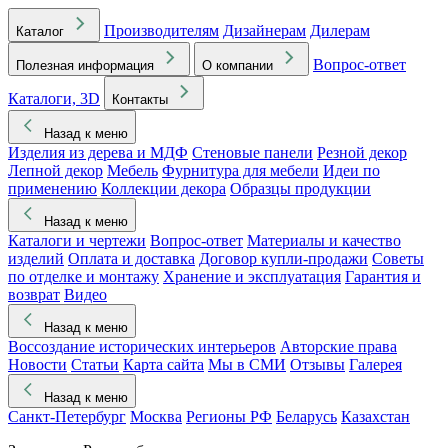
Производителям
Дизайнерам
Дилерам
Каталог
Вопрос-ответ
Полезная информация
О компании
Каталоги, 3D
Контакты
Назад к меню
Изделия из дерева и МДФ
Стеновые панели
Резной декор
Лепной декор
Мебель
Фурнитура для мебели
Идеи по
применению
Коллекции декора
Образцы продукции
Назад к меню
Каталоги и чертежи
Вопрос-ответ
Материалы и качество
изделий
Оплата и доставка
Договор купли-продажи
Советы
по отделке и монтажу
Хранение и эксплуатация
Гарантия и
возврат
Видео
Назад к меню
Воссоздание исторических интерьеров
Авторские права
Новости
Статьи
Карта сайта
Мы в СМИ
Отзывы
Галерея
Назад к меню
Санкт-Петербург
Москва
Регионы РФ
Беларусь
Казахстан