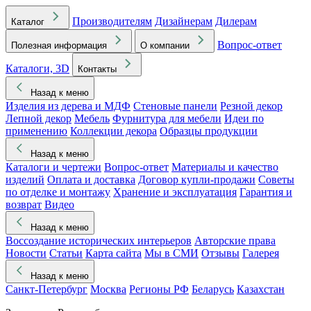
Производителям
Дизайнерам
Дилерам
Каталог
Вопрос-ответ
Полезная информация
О компании
Каталоги, 3D
Контакты
Назад к меню
Изделия из дерева и МДФ
Стеновые панели
Резной декор
Лепной декор
Мебель
Фурнитура для мебели
Идеи по
применению
Коллекции декора
Образцы продукции
Назад к меню
Каталоги и чертежи
Вопрос-ответ
Материалы и качество
изделий
Оплата и доставка
Договор купли-продажи
Советы
по отделке и монтажу
Хранение и эксплуатация
Гарантия и
возврат
Видео
Назад к меню
Воссоздание исторических интерьеров
Авторские права
Новости
Статьи
Карта сайта
Мы в СМИ
Отзывы
Галерея
Назад к меню
Санкт-Петербург
Москва
Регионы РФ
Беларусь
Казахстан