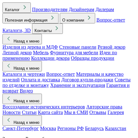
Производителям
Дизайнерам
Дилерам
Каталог
Вопрос-ответ
Полезная информация
О компании
Каталоги, 3D
Контакты
Назад к меню
Изделия из дерева и МДФ
Стеновые панели
Резной декор
Лепной декор
Мебель
Фурнитура для мебели
Идеи по
применению
Коллекции декора
Образцы продукции
Назад к меню
Каталоги и чертежи
Вопрос-ответ
Материалы и качество
изделий
Оплата и доставка
Договор купли-продажи
Советы
по отделке и монтажу
Хранение и эксплуатация
Гарантия и
возврат
Видео
Назад к меню
Воссоздание исторических интерьеров
Авторские права
Новости
Статьи
Карта сайта
Мы в СМИ
Отзывы
Галерея
Назад к меню
Санкт-Петербург
Москва
Регионы РФ
Беларусь
Казахстан