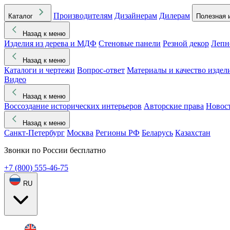
Производителям
Дизайнерам
Дилерам
Каталог
Полезная 
Назад к меню
Изделия из дерева и МДФ
Стеновые панели
Резной декор
Лепн
Назад к меню
Каталоги и чертежи
Вопрос-ответ
Материалы и качество издел
Видео
Назад к меню
Воссоздание исторических интерьеров
Авторские права
Новос
Назад к меню
Санкт-Петербург
Москва
Регионы РФ
Беларусь
Казахстан
Звонки по России бесплатно
+7 (800) 555-46-75
RU