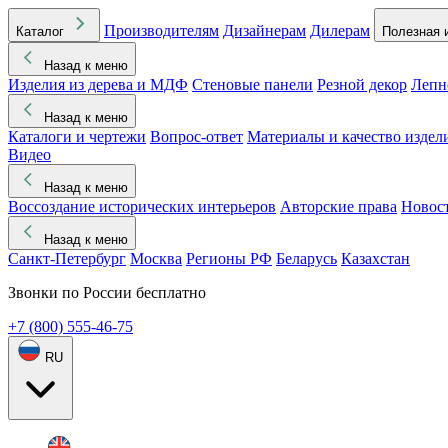
Производителям
Дизайнерам
Дилерам
Каталог
Полезная 
Назад к меню
Изделия из дерева и МДФ
Стеновые панели
Резной декор
Лепн
Назад к меню
Каталоги и чертежи
Вопрос-ответ
Материалы и качество издел
Видео
Назад к меню
Воссоздание исторических интерьеров
Авторские права
Новос
Назад к меню
Санкт-Петербург
Москва
Регионы РФ
Беларусь
Казахстан
Звонки по России бесплатно
+7 (800) 555-46-75
RU