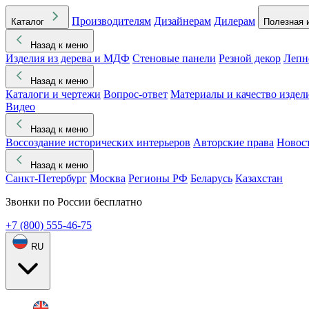
Производителям
Дизайнерам
Дилерам
Каталог
Полезная 
Назад к меню
Изделия из дерева и МДФ
Стеновые панели
Резной декор
Лепн
Назад к меню
Каталоги и чертежи
Вопрос-ответ
Материалы и качество издел
Видео
Назад к меню
Воссоздание исторических интерьеров
Авторские права
Новос
Назад к меню
Санкт-Петербург
Москва
Регионы РФ
Беларусь
Казахстан
Звонки по России бесплатно
+7 (800) 555-46-75
RU