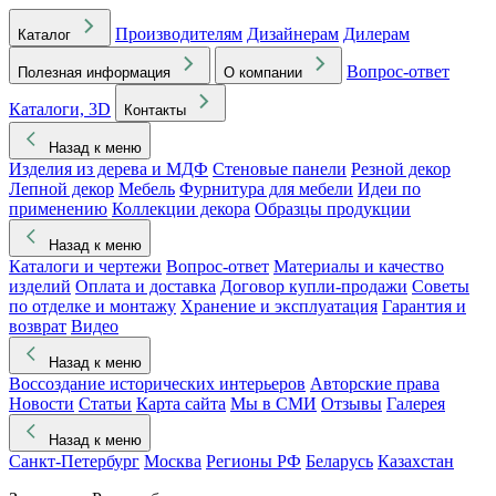
Производителям
Дизайнерам
Дилерам
Каталог
Вопрос-ответ
Полезная информация
О компании
Каталоги, 3D
Контакты
Назад к меню
Изделия из дерева и МДФ
Стеновые панели
Резной декор
Лепной декор
Мебель
Фурнитура для мебели
Идеи по
применению
Коллекции декора
Образцы продукции
Назад к меню
Каталоги и чертежи
Вопрос-ответ
Материалы и качество
изделий
Оплата и доставка
Договор купли-продажи
Советы
по отделке и монтажу
Хранение и эксплуатация
Гарантия и
возврат
Видео
Назад к меню
Воссоздание исторических интерьеров
Авторские права
Новости
Статьи
Карта сайта
Мы в СМИ
Отзывы
Галерея
Назад к меню
Санкт-Петербург
Москва
Регионы РФ
Беларусь
Казахстан