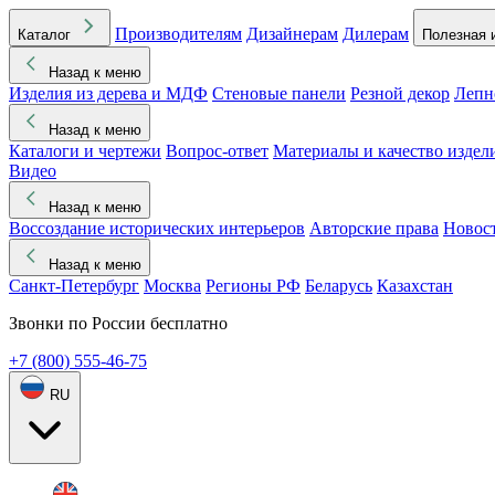
Производителям
Дизайнерам
Дилерам
Каталог
Полезная 
Назад к меню
Изделия из дерева и МДФ
Стеновые панели
Резной декор
Лепн
Назад к меню
Каталоги и чертежи
Вопрос-ответ
Материалы и качество издел
Видео
Назад к меню
Воссоздание исторических интерьеров
Авторские права
Новос
Назад к меню
Санкт-Петербург
Москва
Регионы РФ
Беларусь
Казахстан
Звонки по России бесплатно
+7 (800) 555-46-75
RU