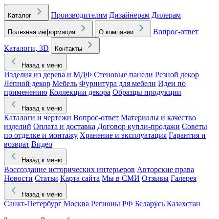
Производителям
Дизайнерам
Дилерам
Каталог
Вопрос-ответ
Полезная информация
О компании
Каталоги, 3D
Контакты
Назад к меню
Изделия из дерева и МДФ
Стеновые панели
Резной декор
Лепной декор
Мебель
Фурнитура для мебели
Идеи по
применению
Коллекции декора
Образцы продукции
Назад к меню
Каталоги и чертежи
Вопрос-ответ
Материалы и качество
изделий
Оплата и доставка
Договор купли-продажи
Советы
по отделке и монтажу
Хранение и эксплуатация
Гарантия и
возврат
Видео
Назад к меню
Воссоздание исторических интерьеров
Авторские права
Новости
Статьи
Карта сайта
Мы в СМИ
Отзывы
Галерея
Назад к меню
Санкт-Петербург
Москва
Регионы РФ
Беларусь
Казахстан