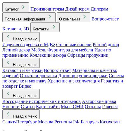
Производителям
Дизайнерам
Дилерам
Каталог
Вопрос-ответ
Полезная информация
О компании
Каталоги, 3D
Контакты
Назад к меню
Изделия из дерева и МДФ
Стеновые панели
Резной декор
Лепной декор
Мебель
Фурнитура для мебели
Идеи по
применению
Коллекции декора
Образцы продукции
Назад к меню
Каталоги и чертежи
Вопрос-ответ
Материалы и качество
изделий
Оплата и доставка
Договор купли-продажи
Советы
по отделке и монтажу
Хранение и эксплуатация
Гарантия и
возврат
Видео
Назад к меню
Воссоздание исторических интерьеров
Авторские права
Новости
Статьи
Карта сайта
Мы в СМИ
Отзывы
Галерея
Назад к меню
Санкт-Петербург
Москва
Регионы РФ
Беларусь
Казахстан