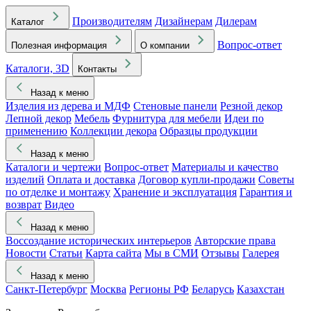
Производителям
Дизайнерам
Дилерам
Каталог
Вопрос-ответ
Полезная информация
О компании
Каталоги, 3D
Контакты
Назад к меню
Изделия из дерева и МДФ
Стеновые панели
Резной декор
Лепной декор
Мебель
Фурнитура для мебели
Идеи по
применению
Коллекции декора
Образцы продукции
Назад к меню
Каталоги и чертежи
Вопрос-ответ
Материалы и качество
изделий
Оплата и доставка
Договор купли-продажи
Советы
по отделке и монтажу
Хранение и эксплуатация
Гарантия и
возврат
Видео
Назад к меню
Воссоздание исторических интерьеров
Авторские права
Новости
Статьи
Карта сайта
Мы в СМИ
Отзывы
Галерея
Назад к меню
Санкт-Петербург
Москва
Регионы РФ
Беларусь
Казахстан