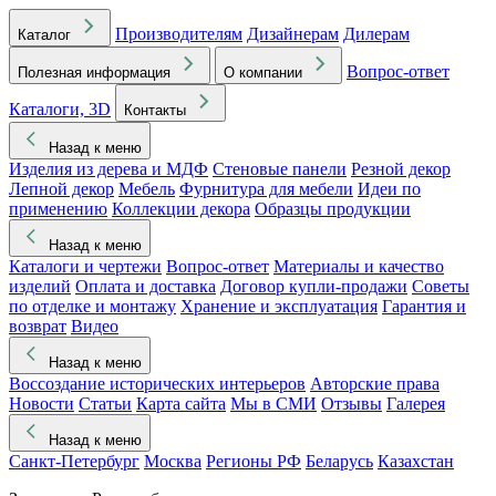
Производителям
Дизайнерам
Дилерам
Каталог
Вопрос-ответ
Полезная информация
О компании
Каталоги, 3D
Контакты
Назад к меню
Изделия из дерева и МДФ
Стеновые панели
Резной декор
Лепной декор
Мебель
Фурнитура для мебели
Идеи по
применению
Коллекции декора
Образцы продукции
Назад к меню
Каталоги и чертежи
Вопрос-ответ
Материалы и качество
изделий
Оплата и доставка
Договор купли-продажи
Советы
по отделке и монтажу
Хранение и эксплуатация
Гарантия и
возврат
Видео
Назад к меню
Воссоздание исторических интерьеров
Авторские права
Новости
Статьи
Карта сайта
Мы в СМИ
Отзывы
Галерея
Назад к меню
Санкт-Петербург
Москва
Регионы РФ
Беларусь
Казахстан