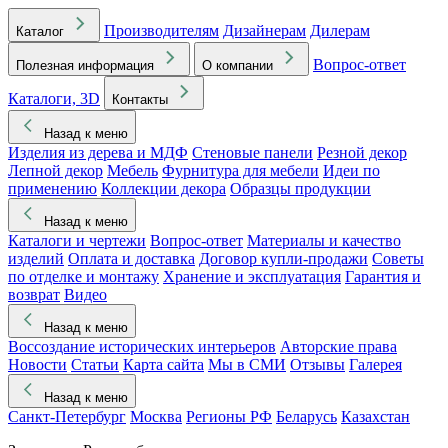
Производителям
Дизайнерам
Дилерам
Каталог
Вопрос-ответ
Полезная информация
О компании
Каталоги, 3D
Контакты
Назад к меню
Изделия из дерева и МДФ
Стеновые панели
Резной декор
Лепной декор
Мебель
Фурнитура для мебели
Идеи по
применению
Коллекции декора
Образцы продукции
Назад к меню
Каталоги и чертежи
Вопрос-ответ
Материалы и качество
изделий
Оплата и доставка
Договор купли-продажи
Советы
по отделке и монтажу
Хранение и эксплуатация
Гарантия и
возврат
Видео
Назад к меню
Воссоздание исторических интерьеров
Авторские права
Новости
Статьи
Карта сайта
Мы в СМИ
Отзывы
Галерея
Назад к меню
Санкт-Петербург
Москва
Регионы РФ
Беларусь
Казахстан