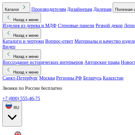
Производителям
Дизайнерам
Дилерам
Каталог
Полезная 
Назад к меню
Изделия из дерева и МДФ
Стеновые панели
Резной декор
Лепн
Назад к меню
Каталоги и чертежи
Вопрос-ответ
Материалы и качество издел
Видео
Назад к меню
Воссоздание исторических интерьеров
Авторские права
Новос
Назад к меню
Санкт-Петербург
Москва
Регионы РФ
Беларусь
Казахстан
Звонки по России бесплатно
+7 (800) 555-46-75
RU