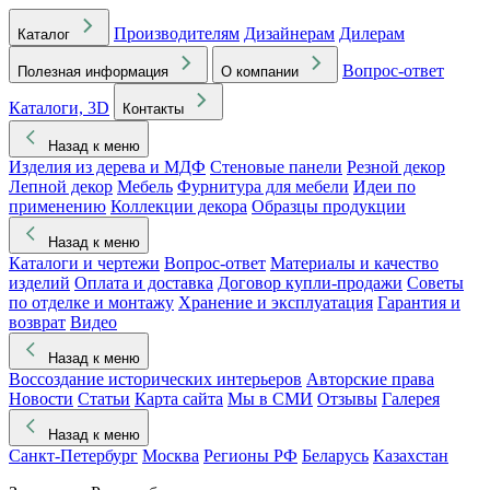
Производителям
Дизайнерам
Дилерам
Каталог
Вопрос-ответ
Полезная информация
О компании
Каталоги, 3D
Контакты
Назад к меню
Изделия из дерева и МДФ
Стеновые панели
Резной декор
Лепной декор
Мебель
Фурнитура для мебели
Идеи по
применению
Коллекции декора
Образцы продукции
Назад к меню
Каталоги и чертежи
Вопрос-ответ
Материалы и качество
изделий
Оплата и доставка
Договор купли-продажи
Советы
по отделке и монтажу
Хранение и эксплуатация
Гарантия и
возврат
Видео
Назад к меню
Воссоздание исторических интерьеров
Авторские права
Новости
Статьи
Карта сайта
Мы в СМИ
Отзывы
Галерея
Назад к меню
Санкт-Петербург
Москва
Регионы РФ
Беларусь
Казахстан