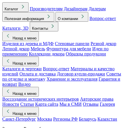
Производителям
Дизайнерам
Дилерам
Каталог
Вопрос-ответ
Полезная информация
О компании
Каталоги, 3D
Контакты
Назад к меню
Изделия из дерева и МДФ
Стеновые панели
Резной декор
Лепной декор
Мебель
Фурнитура для мебели
Идеи по
применению
Коллекции декора
Образцы продукции
Назад к меню
Каталоги и чертежи
Вопрос-ответ
Материалы и качество
изделий
Оплата и доставка
Договор купли-продажи
Советы
по отделке и монтажу
Хранение и эксплуатация
Гарантия и
возврат
Видео
Назад к меню
Воссоздание исторических интерьеров
Авторские права
Новости
Статьи
Карта сайта
Мы в СМИ
Отзывы
Галерея
Назад к меню
Санкт-Петербург
Москва
Регионы РФ
Беларусь
Казахстан