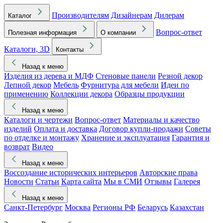
Производителям
Дизайнерам
Дилерам
Каталог
Вопрос-ответ
Полезная информация
О компании
Каталоги, 3D
Контакты
Назад к меню
Изделия из дерева и МДФ
Стеновые панели
Резной декор
Лепной декор
Мебель
Фурнитура для мебели
Идеи по
применению
Коллекции декора
Образцы продукции
Назад к меню
Каталоги и чертежи
Вопрос-ответ
Материалы и качество
изделий
Оплата и доставка
Договор купли-продажи
Советы
по отделке и монтажу
Хранение и эксплуатация
Гарантия и
возврат
Видео
Назад к меню
Воссоздание исторических интерьеров
Авторские права
Новости
Статьи
Карта сайта
Мы в СМИ
Отзывы
Галерея
Назад к меню
Санкт-Петербург
Москва
Регионы РФ
Беларусь
Казахстан