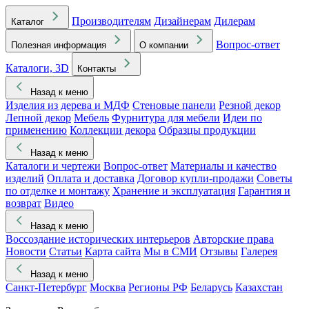
Производителям
Дизайнерам
Дилерам
Каталог
Вопрос-ответ
Полезная информация
О компании
Каталоги, 3D
Контакты
Назад к меню
Изделия из дерева и МДФ
Стеновые панели
Резной декор
Лепной декор
Мебель
Фурнитура для мебели
Идеи по
применению
Коллекции декора
Образцы продукции
Назад к меню
Каталоги и чертежи
Вопрос-ответ
Материалы и качество
изделий
Оплата и доставка
Договор купли-продажи
Советы
по отделке и монтажу
Хранение и эксплуатация
Гарантия и
возврат
Видео
Назад к меню
Воссоздание исторических интерьеров
Авторские права
Новости
Статьи
Карта сайта
Мы в СМИ
Отзывы
Галерея
Назад к меню
Санкт-Петербург
Москва
Регионы РФ
Беларусь
Казахстан