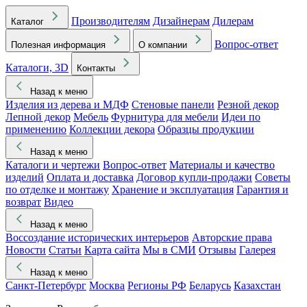
Производителям
Дизайнерам
Дилерам
Каталог
Вопрос-ответ
Полезная информация
О компании
Каталоги, 3D
Контакты
Назад к меню
Изделия из дерева и МДФ
Стеновые панели
Резной декор
Лепной декор
Мебель
Фурнитура для мебели
Идеи по
применению
Коллекции декора
Образцы продукции
Назад к меню
Каталоги и чертежи
Вопрос-ответ
Материалы и качество
изделий
Оплата и доставка
Договор купли-продажи
Советы
по отделке и монтажу
Хранение и эксплуатация
Гарантия и
возврат
Видео
Назад к меню
Воссоздание исторических интерьеров
Авторские права
Новости
Статьи
Карта сайта
Мы в СМИ
Отзывы
Галерея
Назад к меню
Санкт-Петербург
Москва
Регионы РФ
Беларусь
Казахстан