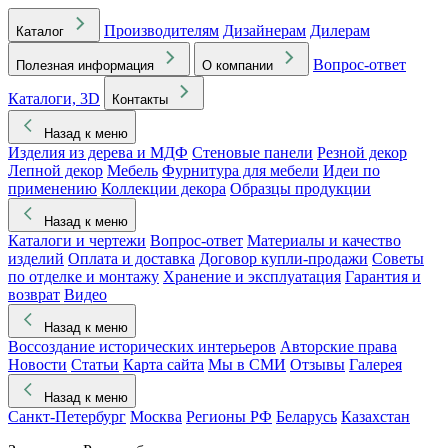
Производителям
Дизайнерам
Дилерам
Каталог
Вопрос-ответ
Полезная информация
О компании
Каталоги, 3D
Контакты
Назад к меню
Изделия из дерева и МДФ
Стеновые панели
Резной декор
Лепной декор
Мебель
Фурнитура для мебели
Идеи по
применению
Коллекции декора
Образцы продукции
Назад к меню
Каталоги и чертежи
Вопрос-ответ
Материалы и качество
изделий
Оплата и доставка
Договор купли-продажи
Советы
по отделке и монтажу
Хранение и эксплуатация
Гарантия и
возврат
Видео
Назад к меню
Воссоздание исторических интерьеров
Авторские права
Новости
Статьи
Карта сайта
Мы в СМИ
Отзывы
Галерея
Назад к меню
Санкт-Петербург
Москва
Регионы РФ
Беларусь
Казахстан