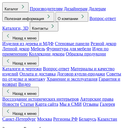
Производителям
Дизайнерам
Дилерам
Каталог
Вопрос-ответ
Полезная информация
О компании
Каталоги, 3D
Контакты
Назад к меню
Изделия из дерева и МДФ
Стеновые панели
Резной декор
Лепной декор
Мебель
Фурнитура для мебели
Идеи по
применению
Коллекции декора
Образцы продукции
Назад к меню
Каталоги и чертежи
Вопрос-ответ
Материалы и качество
изделий
Оплата и доставка
Договор купли-продажи
Советы
по отделке и монтажу
Хранение и эксплуатация
Гарантия и
возврат
Видео
Назад к меню
Воссоздание исторических интерьеров
Авторские права
Новости
Статьи
Карта сайта
Мы в СМИ
Отзывы
Галерея
Назад к меню
Санкт-Петербург
Москва
Регионы РФ
Беларусь
Казахстан