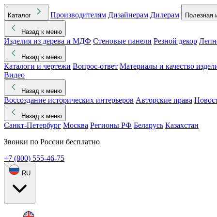
Производителям
Дизайнерам
Дилерам
Каталог
Полезная 
Назад к меню
Изделия из дерева и МДФ
Стеновые панели
Резной декор
Лепн
Назад к меню
Каталоги и чертежи
Вопрос-ответ
Материалы и качество издел
Видео
Назад к меню
Воссоздание исторических интерьеров
Авторские права
Новос
Назад к меню
Санкт-Петербург
Москва
Регионы РФ
Беларусь
Казахстан
Звонки по России бесплатно
+7 (800) 555-46-75
RU