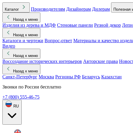
Производителям
Дизайнерам
Дилерам
Каталог
Полезная 
Назад к меню
Изделия из дерева и МДФ
Стеновые панели
Резной декор
Лепн
Назад к меню
Каталоги и чертежи
Вопрос-ответ
Материалы и качество издел
Видео
Назад к меню
Воссоздание исторических интерьеров
Авторские права
Новос
Назад к меню
Санкт-Петербург
Москва
Регионы РФ
Беларусь
Казахстан
Звонки по России бесплатно
+7 (800) 555-46-75
RU