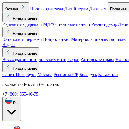
Производителям
Дизайнерам
Дилерам
Каталог
Полезная 
Назад к меню
Изделия из дерева и МДФ
Стеновые панели
Резной декор
Лепн
Назад к меню
Каталоги и чертежи
Вопрос-ответ
Материалы и качество издел
Видео
Назад к меню
Воссоздание исторических интерьеров
Авторские права
Новос
Назад к меню
Санкт-Петербург
Москва
Регионы РФ
Беларусь
Казахстан
Звонки по России бесплатно
+7 (800) 555-46-75
RU