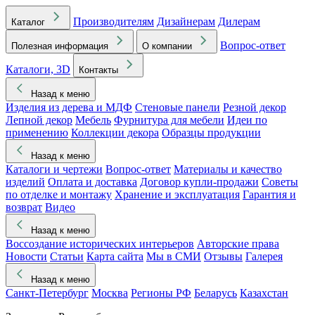
Производителям
Дизайнерам
Дилерам
Каталог
Вопрос-ответ
Полезная информация
О компании
Каталоги, 3D
Контакты
Назад к меню
Изделия из дерева и МДФ
Стеновые панели
Резной декор
Лепной декор
Мебель
Фурнитура для мебели
Идеи по
применению
Коллекции декора
Образцы продукции
Назад к меню
Каталоги и чертежи
Вопрос-ответ
Материалы и качество
изделий
Оплата и доставка
Договор купли-продажи
Советы
по отделке и монтажу
Хранение и эксплуатация
Гарантия и
возврат
Видео
Назад к меню
Воссоздание исторических интерьеров
Авторские права
Новости
Статьи
Карта сайта
Мы в СМИ
Отзывы
Галерея
Назад к меню
Санкт-Петербург
Москва
Регионы РФ
Беларусь
Казахстан