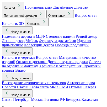
Производителям
Дизайнерам
Дилерам
Каталог
Вопрос-ответ
Полезная информация
О компании
Каталоги, 3D
Контакты
Назад к меню
Изделия из дерева и МДФ
Стеновые панели
Резной декор
Лепной декор
Мебель
Фурнитура для мебели
Идеи по
применению
Коллекции декора
Образцы продукции
Назад к меню
Каталоги и чертежи
Вопрос-ответ
Материалы и качество
изделий
Оплата и доставка
Договор купли-продажи
Советы
по отделке и монтажу
Хранение и эксплуатация
Гарантия и
возврат
Видео
Назад к меню
Воссоздание исторических интерьеров
Авторские права
Новости
Статьи
Карта сайта
Мы в СМИ
Отзывы
Галерея
Назад к меню
Санкт-Петербург
Москва
Регионы РФ
Беларусь
Казахстан