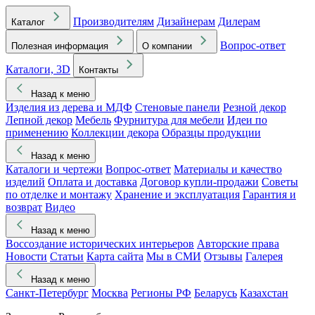
Производителям
Дизайнерам
Дилерам
Каталог
Вопрос-ответ
Полезная информация
О компании
Каталоги, 3D
Контакты
Назад к меню
Изделия из дерева и МДФ
Стеновые панели
Резной декор
Лепной декор
Мебель
Фурнитура для мебели
Идеи по
применению
Коллекции декора
Образцы продукции
Назад к меню
Каталоги и чертежи
Вопрос-ответ
Материалы и качество
изделий
Оплата и доставка
Договор купли-продажи
Советы
по отделке и монтажу
Хранение и эксплуатация
Гарантия и
возврат
Видео
Назад к меню
Воссоздание исторических интерьеров
Авторские права
Новости
Статьи
Карта сайта
Мы в СМИ
Отзывы
Галерея
Назад к меню
Санкт-Петербург
Москва
Регионы РФ
Беларусь
Казахстан